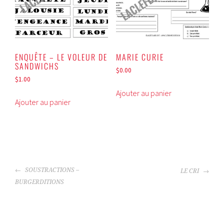
ENQUÊTE – LE VOLEUR DE
MARIE CURIE
SANDWICHS
$
0.00
$
1.00
Ajouter au panier
Ajouter au panier
NAVIGATION
SOUSTRACTIONS –
LE CRI
DE
BURGERDITIONS
L'ARTICLE