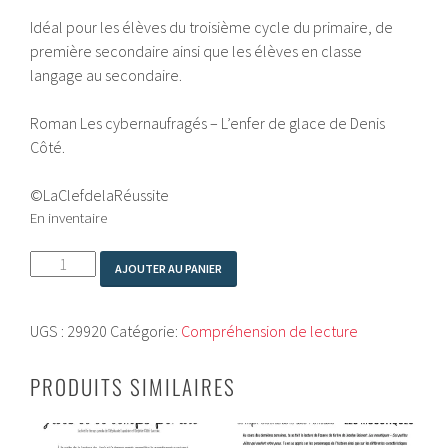
Idéal pour les élèves du troisième cycle du primaire, de
première secondaire ainsi que les élèves en classe
langage au secondaire.
Roman Les cybernaufragés – L’enfer de glace de Denis
Côté.
©LaClefdelaRéussite
En inventaire
quantité
AJOUTER AU PANIER
de
L'ENFER
UGS :
29920
Catégorie:
Compréhension de lecture
DE
GLACE
PRODUITS SIMILAIRES