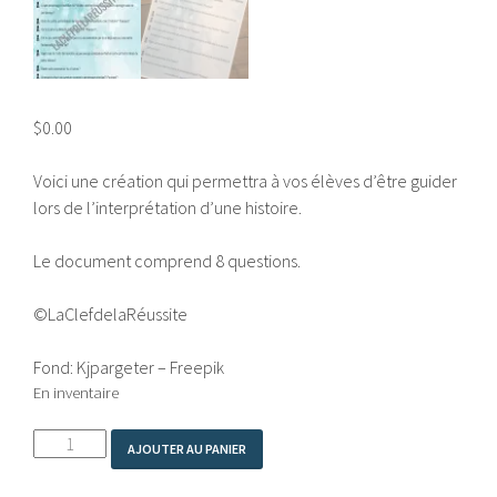
$
0.00
Voici une création qui permettra à vos élèves d’être guider
lors de l’interprétation d’une histoire.
Le document comprend 8 questions.
©LaClefdelaRéussite
Fond: Kjpargeter – Freepik
En inventaire
quantité
AJOUTER AU PANIER
de
INTERPRÉTATION