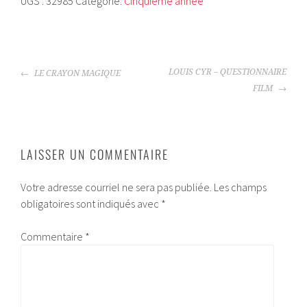
UGS :
32985
Catégorie:
Cinquième année
SOCIÉTÉ
CANADIENNE
(1745-
1820)
NAVIGATION
-
LOUIS CYR – QUESTIONNAIRE
LE CRAYON MAGIQUE
DE
5E
FILM
L'ARTICLE
ANNÉE
LAISSER UN COMMENTAIRE
Votre adresse courriel ne sera pas publiée.
Les champs
obligatoires sont indiqués avec
*
Commentaire
*