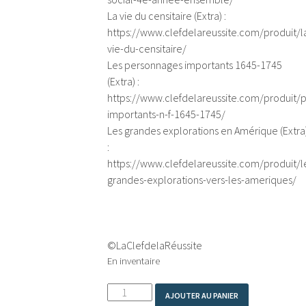
La vie du censitaire (Extra) :
https://www.clefdelareussite.com/produit/l
vie-du-censitaire/
Les personnages importants 1645-1745
(Extra) :
https://www.clefdelareussite.com/produit/
importants-n-f-1645-1745/
Les grandes explorations en Amérique (Extra
:
https://www.clefdelareussite.com/produit/l
grandes-explorations-vers-les-ameriques/
©LaClefdelaRéussite
En inventaire
quantité
AJOUTER AU PANIER