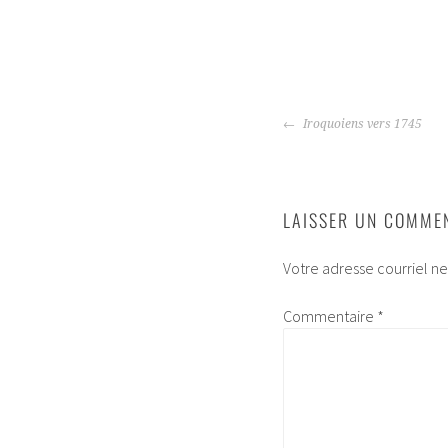
NAVIGATION
Iroquoiens vers 1745
DE
L'ARTICLE
LAISSER UN COMME
Votre adresse courriel ne
Commentaire
*