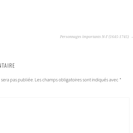
Personnages importants N-F (1645-1745)
NTAIRE
 sera pas publiée.
Les champs obligatoires sont indiqués avec
*