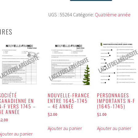
de
La
UGS :
55264
Catégorie:
Quatrième année
vie
du
IRES
censitaire
SOCIÉTÉ
NOUVELLE-FRANCE
PERSONNAGES
CANADIENNE EN
ENTRE 1645-1745
IMPORTANTS N-F
N-F VERS 1745 –
– 4E ANNÉE
(1645-1745)
4E ANNÉE
$
2.00
$
1.00
$
2.00
Ajouter au panier
Ajouter au panier
Ajouter au panier