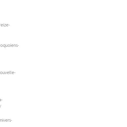
reize-
roquoiens-
ouvelle-
a-
/
nivers-